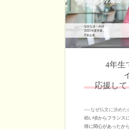
Nakajima 
なかじま・みほ
2023年度卒業。
IT系企業。
4年
応援して
──
なぜ仏文に決めた
幼い頃からフランス
得に関心があったか