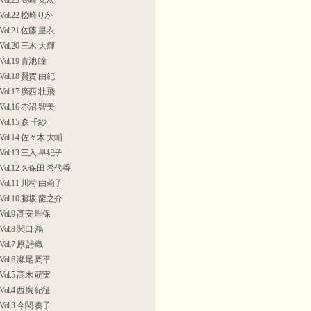
Vol.23 高崎 晃次
Vol.22 松崎りか
Vol.21 佐藤 里衣
Vol.20 三木 大輝
Vol.19 青池 瞳
Vol.18 賢賀 由紀
Vol.17 廣西 壮飛
Vol.16 赤沼 智美
Vol.15 森 千紗
Vol.14 佐々木 大輔
Vol.13 三入 早紀子
Vol.12 久保田 希代香
Vol.11 川村 由莉子
Vol.10 藤坂 龍之介
Vol.9 髙安 理保
Vol.8 関口 鴻
Vol.7 原 詩織
Vol.6 瀬尾 周平
Vol.5 髙木 萌実
Vol.4 西廣 紀征
Vol.3 今関 奏子