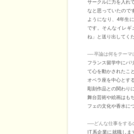
サークルに力を入れ
なと思っていたので
ようになり、4年生
です。そんなイレギ
ね」と送り出してく
──
卒論は何をテーマ
フランス留学中にパ
て心を動かされたこ
オペラ座を中心とす
彫刻作品との関わり
舞台芸術や絵画はも
フェの文化や香水に
──どんな仕事をする
IT系企業に就職しま