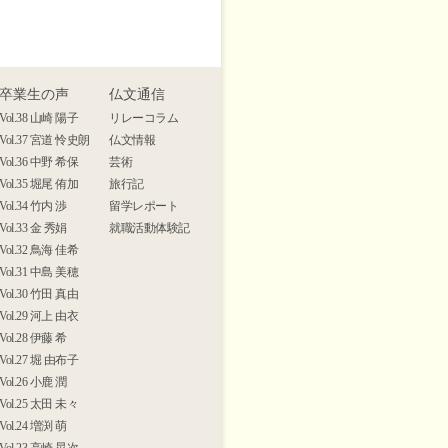
卒業生の声
仏文通信
Vol.38 山崎 陽子
リレーコラム
Vol.37 宮道 怜史朗
仏文情報
Vol.36 中野 希保
芸術
Vol.35 堀尾 侑加
旅行記
Vol.34 竹内 渉
留学レポート
Vol.33 金 秀娟
就職活動体験記
Vol.32 鳥海 佳希
Vol.31 中島 美穂
Vol.30 竹田 真由
Vol.29 河上 由衣
Vol.28 伊藤 希
Vol.27 堀 由布子
Vol.26 小鹿 潤
Vol.25 太田 未々
Vol.24 増渕 萌