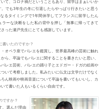
ていて、コロナ禍だということもあり、留学はまぁいいか
す。でも3年生の冬に引退したらやっぱり行きたいと思う
になるタイミングで1年間休学してフランスに留学したん
ュラーな決断をした私の背中を押し「無事に帰ってきて
ださった瀬戸先生にとても感謝しています。
に書いたのですか？
リ・オペラ座でバレエを鑑賞し、世界最高峰の芸術に触れ
とから、卒論でもバレエに関することを書きたいと思い、
るバレエ芸術、バレエの踊り子とエドガー・ドガの絵画や
について考察しました。私みたいに仏文は文学だけでなく
ちろん映画や映画音楽について卒論を書いてもいいし、カ
ついて書いた人もいるくらい自由です。
のですか？
す。選んだ理由