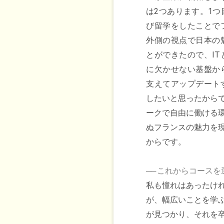
は2つあります。1つ
び留学をしたことで
外側の視点で日本の
とができたので、IT
に欠かせない基盤か
支えてアップデート
したいと思ったからで
ークで自由に働ける
ぬフランスの魅力を
からです。
──
これからコースを
私も憧れはあったけ
が、幅広いことを学
が見つかり、それを