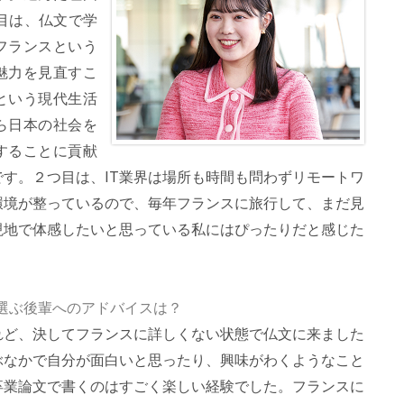
目は、仏文で学
フランスという
魅力を見直すこ
という現代生活
ら日本の社会を
することに貢献
す。２つ目は、IT業界は場所も時間も問わずリモートワ
環境が整っているので、毎年フランスに旅行して、まだ見
現地で体感したいと思っている私にはぴったりだと感じた
選ぶ後輩へのアドバイスは？
れど、決してフランスに詳しくない状態で仏文に来ました
ぶなかで自分が面白いと思ったり、興味がわくようなこと
卒業論文で書くのはすごく楽しい経験でした。フランスに